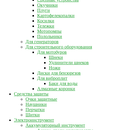
Окучники
Плуги
Картофелекопалки
Косилки
Тележки
Мотопомпы
Полольники
Для генераторов
Для строительного оборудования
Для мотобуров
Шнеки
Удлинители шнеков
Ножи
Диски для бензорезов
Для виброплит
Баки для воды
Алмазные коронки
Средства защиты
Очки защитные
Наушники
Перчатки
Щитки
Электроинструмент
Аккумуляторный инструмент