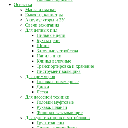
Оснастка
Масла и смазки
Емкости, канистры
Аккумуляторы и ЗУ
Свечи зажигания
Для цепных пил
Пильные цепи
Бухты цепи
Шины
Заточные устройства
Напильники
Клинья валочные
Транспортировка и хранение
Инструмент вальщика
Для триммеров
Головки триммерные
Диски
Леска
Для насосной техники
Головки муфтовые
Рукава, шланги
Фильтры всасывающие
Для культиваторов и мотоблоков
Грунтозацепы
Сцепные устройства