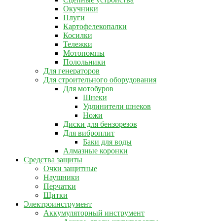
Окучники
Плуги
Картофелекопалки
Косилки
Тележки
Мотопомпы
Полольники
Для генераторов
Для строительного оборудования
Для мотобуров
Шнеки
Удлинители шнеков
Ножи
Диски для бензорезов
Для виброплит
Баки для воды
Алмазные коронки
Средства защиты
Очки защитные
Наушники
Перчатки
Щитки
Электроинструмент
Аккумуляторный инструмент