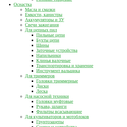
Оснастка
Масла и смазки
Емкости, канистры
Аккумуляторы и ЗУ
Свечи зажигания
Для цепных пил
Пильные цепи
Бухты цепи
Шины
Заточные устройства
Напильники
Клинья валочные
Транспортировка и хранение
Инструмент вальщика
Для триммеров
Головки триммерные
Диски
Леска
Для насосной техники
Головки муфтовые
Рукава, шланги
Фильтры всасывающие
Для культиваторов и мотоблоков
Грунтозацепы
Сцепные устройства