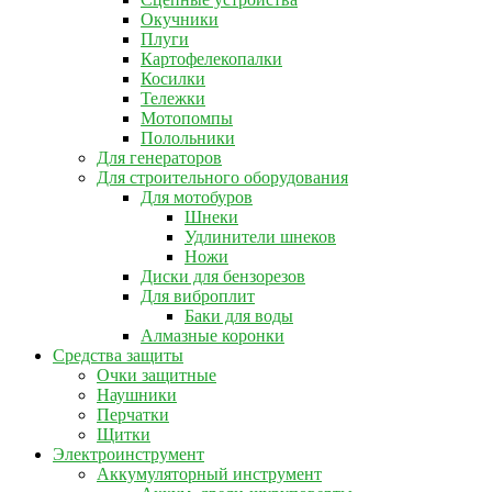
Окучники
Плуги
Картофелекопалки
Косилки
Тележки
Мотопомпы
Полольники
Для генераторов
Для строительного оборудования
Для мотобуров
Шнеки
Удлинители шнеков
Ножи
Диски для бензорезов
Для виброплит
Баки для воды
Алмазные коронки
Средства защиты
Очки защитные
Наушники
Перчатки
Щитки
Электроинструмент
Аккумуляторный инструмент