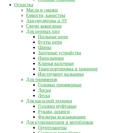
Оснастка
Масла и смазки
Емкости, канистры
Аккумуляторы и ЗУ
Свечи зажигания
Для цепных пил
Пильные цепи
Бухты цепи
Шины
Заточные устройства
Напильники
Клинья валочные
Транспортировка и хранение
Инструмент вальщика
Для триммеров
Головки триммерные
Диски
Леска
Для насосной техники
Головки муфтовые
Рукава, шланги
Фильтры всасывающие
Для культиваторов и мотоблоков
Грунтозацепы
Сцепные устройства