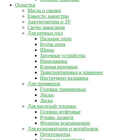
Оснастка
Масла и смазки
Емкости, канистры
Аккумуляторы и ЗУ
Свечи зажигания
Для цепных пил
Пильные цепи
Бухты цепи
Шины
Заточные устройства
Напильники
Клинья валочные
Транспортировка и хранение
Инструмент вальщика
Для триммеров
Головки триммерные
Диски
Леска
Для насосной техники
Головки муфтовые
Рукава, шланги
Фильтры всасывающие
Для культиваторов и мотоблоков
Грунтозацепы
Сцепные устройства