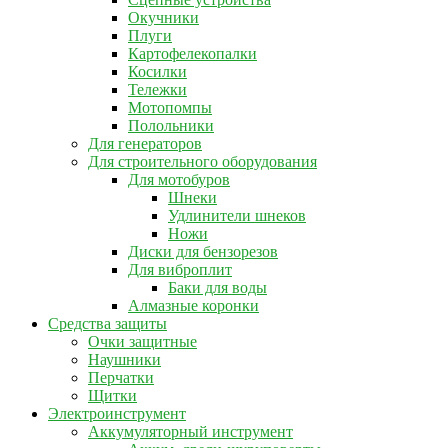
Окучники
Плуги
Картофелекопалки
Косилки
Тележки
Мотопомпы
Полольники
Для генераторов
Для строительного оборудования
Для мотобуров
Шнеки
Удлинители шнеков
Ножи
Диски для бензорезов
Для виброплит
Баки для воды
Алмазные коронки
Средства защиты
Очки защитные
Наушники
Перчатки
Щитки
Электроинструмент
Аккумуляторный инструмент