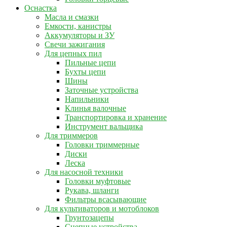
Оснастка
Масла и смазки
Емкости, канистры
Аккумуляторы и ЗУ
Свечи зажигания
Для цепных пил
Пильные цепи
Бухты цепи
Шины
Заточные устройства
Напильники
Клинья валочные
Транспортировка и хранение
Инструмент вальщика
Для триммеров
Головки триммерные
Диски
Леска
Для насосной техники
Головки муфтовые
Рукава, шланги
Фильтры всасывающие
Для культиваторов и мотоблоков
Грунтозацепы
Сцепные устройства