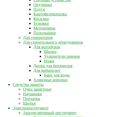
Окучники
Плуги
Картофелекопалки
Косилки
Тележки
Мотопомпы
Полольники
Для генераторов
Для строительного оборудования
Для мотобуров
Шнеки
Удлинители шнеков
Ножи
Диски для бензорезов
Для виброплит
Баки для воды
Алмазные коронки
Средства защиты
Очки защитные
Наушники
Перчатки
Щитки
Электроинструмент
Аккумуляторный инструмент