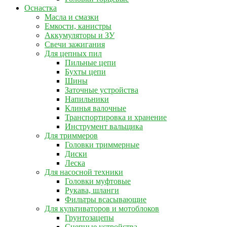
Оснастка
Масла и смазки
Емкости, канистры
Аккумуляторы и ЗУ
Свечи зажигания
Для цепных пил
Пильные цепи
Бухты цепи
Шины
Заточные устройства
Напильники
Клинья валочные
Транспортировка и хранение
Инструмент вальщика
Для триммеров
Головки триммерные
Диски
Леска
Для насосной техники
Головки муфтовые
Рукава, шланги
Фильтры всасывающие
Для культиваторов и мотоблоков
Грунтозацепы
Сцепные устройства