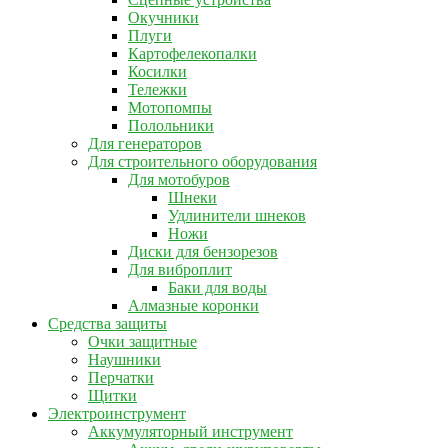
Окучники
Плуги
Картофелекопалки
Косилки
Тележки
Мотопомпы
Полольники
Для генераторов
Для строительного оборудования
Для мотобуров
Шнеки
Удлинители шнеков
Ножи
Диски для бензорезов
Для виброплит
Баки для воды
Алмазные коронки
Средства защиты
Очки защитные
Наушники
Перчатки
Щитки
Электроинструмент
Аккумуляторный инструмент