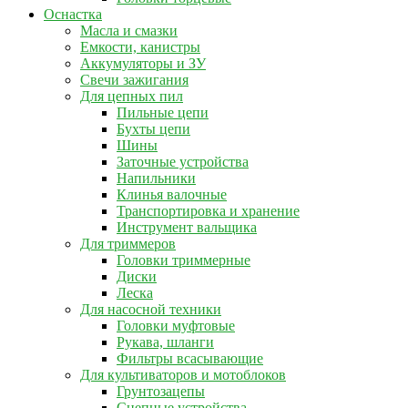
Оснастка
Масла и смазки
Емкости, канистры
Аккумуляторы и ЗУ
Свечи зажигания
Для цепных пил
Пильные цепи
Бухты цепи
Шины
Заточные устройства
Напильники
Клинья валочные
Транспортировка и хранение
Инструмент вальщика
Для триммеров
Головки триммерные
Диски
Леска
Для насосной техники
Головки муфтовые
Рукава, шланги
Фильтры всасывающие
Для культиваторов и мотоблоков
Грунтозацепы
Сцепные устройства