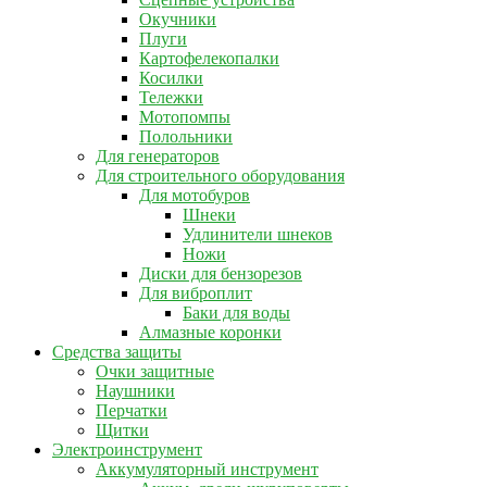
Окучники
Плуги
Картофелекопалки
Косилки
Тележки
Мотопомпы
Полольники
Для генераторов
Для строительного оборудования
Для мотобуров
Шнеки
Удлинители шнеков
Ножи
Диски для бензорезов
Для виброплит
Баки для воды
Алмазные коронки
Средства защиты
Очки защитные
Наушники
Перчатки
Щитки
Электроинструмент
Аккумуляторный инструмент