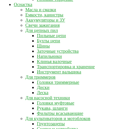
Оснастка
Масла и смазки
Емкости, канистры
Аккумуляторы и ЗУ
Свечи зажигания
Для цепных пил
Пильные цепи
Бухты цепи
Шины
Заточные устройства
Напильники
Клинья валочные
Транспортировка и хранение
Инструмент вальщика
Для триммеров
Головки триммерные
Диски
Леска
Для насосной техники
Головки муфтовые
Рукава, шланги
Фильтры всасывающие
Для культиваторов и мотоблоков
Грунтозацепы
Сцепные устройства