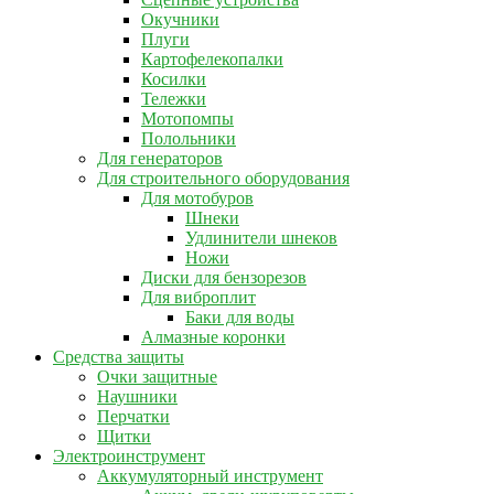
Окучники
Плуги
Картофелекопалки
Косилки
Тележки
Мотопомпы
Полольники
Для генераторов
Для строительного оборудования
Для мотобуров
Шнеки
Удлинители шнеков
Ножи
Диски для бензорезов
Для виброплит
Баки для воды
Алмазные коронки
Средства защиты
Очки защитные
Наушники
Перчатки
Щитки
Электроинструмент
Аккумуляторный инструмент