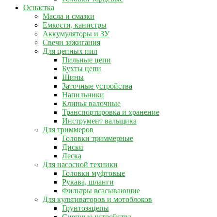
Оснастка
Масла и смазки
Емкости, канистры
Аккумуляторы и ЗУ
Свечи зажигания
Для цепных пил
Пильные цепи
Бухты цепи
Шины
Заточные устройства
Напильники
Клинья валочные
Транспортировка и хранение
Инструмент вальщика
Для триммеров
Головки триммерные
Диски
Леска
Для насосной техники
Головки муфтовые
Рукава, шланги
Фильтры всасывающие
Для культиваторов и мотоблоков
Грунтозацепы
Сцепные устройства