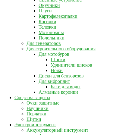
Окучники
Плуги
Картофелекопалки
Косилки
Тележки
Мотопомпы
Полольники
Для генераторов
Для строительного оборудования
Для мотобуров
Шнеки
Удлинители шнеков
Ножи
Диски для бензорезов
Для виброплит
Баки для воды
Алмазные коронки
Средства защиты
Очки защитные
Наушники
Перчатки
Щитки
Электроинструмент
Аккумуляторный инструмент