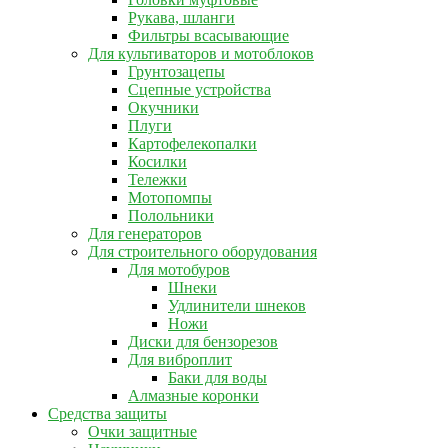
Рукава, шланги
Фильтры всасывающие
Для культиваторов и мотоблоков
Грунтозацепы
Сцепные устройства
Окучники
Плуги
Картофелекопалки
Косилки
Тележки
Мотопомпы
Полольники
Для генераторов
Для строительного оборудования
Для мотобуров
Шнеки
Удлинители шнеков
Ножи
Диски для бензорезов
Для виброплит
Баки для воды
Алмазные коронки
Средства защиты
Очки защитные