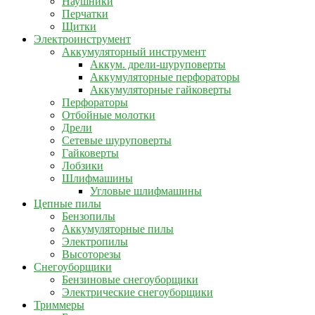
Наушники
Перчатки
Щитки
Электроинструмент
Аккумуляторный инструмент
Аккум. дрели-шуруповерты
Аккумуляторные перфораторы
Аккумуляторные гайковерты
Перфораторы
Отбойные молотки
Дрели
Сетевые шуруповерты
Гайковерты
Лобзики
Шлифмашины
Угловые шлифмашины
Цепные пилы
Бензопилы
Аккумуляторные пилы
Электропилы
Высоторезы
Снегоуборщики
Бензиновые снегоуборщики
Электрические снегоуборщики
Триммеры