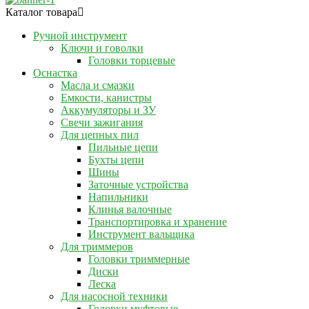
Каталог товара
Ручной инструмент
Ключи и говолки
Головки торцевые
Оснастка
Масла и смазки
Емкости, канистры
Аккумуляторы и ЗУ
Свечи зажигания
Для цепных пил
Пильные цепи
Бухты цепи
Шины
Заточные устройства
Напильники
Клинья валочные
Транспортировка и хранение
Инструмент вальщика
Для триммеров
Головки триммерные
Диски
Леска
Для насосной техники
Головки муфтовые