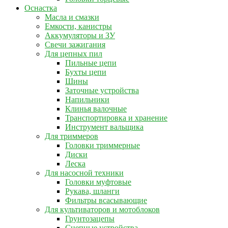
Оснастка
Масла и смазки
Емкости, канистры
Аккумуляторы и ЗУ
Свечи зажигания
Для цепных пил
Пильные цепи
Бухты цепи
Шины
Заточные устройства
Напильники
Клинья валочные
Транспортировка и хранение
Инструмент вальщика
Для триммеров
Головки триммерные
Диски
Леска
Для насосной техники
Головки муфтовые
Рукава, шланги
Фильтры всасывающие
Для культиваторов и мотоблоков
Грунтозацепы
Сцепные устройства