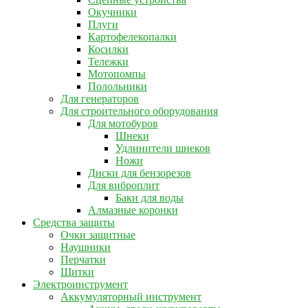
Окучники
Плуги
Картофелекопалки
Косилки
Тележки
Мотопомпы
Полольники
Для генераторов
Для строительного оборудования
Для мотобуров
Шнеки
Удлинители шнеков
Ножи
Диски для бензорезов
Для виброплит
Баки для воды
Алмазные коронки
Средства защиты
Очки защитные
Наушники
Перчатки
Щитки
Электроинструмент
Аккумуляторный инструмент