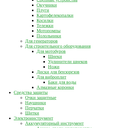
Окучники
Плуги
Картофелекопалки
Косилки
Тележки
Мотопомпы
Полольники
Для генераторов
Для строительного оборудования
Для мотобуров
Шнеки
Удлинители шнеков
Ножи
Диски для бензорезов
Для виброплит
Баки для воды
Алмазные коронки
Средства защиты
Очки защитные
Наушники
Перчатки
Щитки
Электроинструмент
Аккумуляторный инструмент