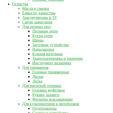
Оснастка
Масла и смазки
Емкости, канистры
Аккумуляторы и ЗУ
Свечи зажигания
Для цепных пил
Пильные цепи
Бухты цепи
Шины
Заточные устройства
Напильники
Клинья валочные
Транспортировка и хранение
Инструмент вальщика
Для триммеров
Головки триммерные
Диски
Леска
Для насосной техники
Головки муфтовые
Рукава, шланги
Фильтры всасывающие
Для культиваторов и мотоблоков
Грунтозацепы
Сцепные устройства