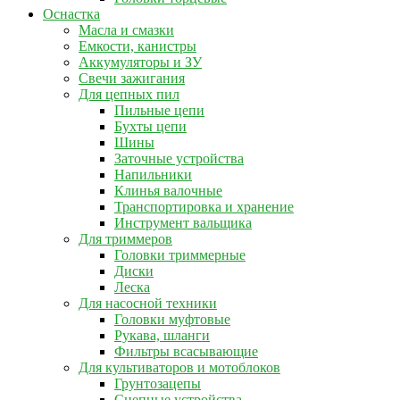
Оснастка
Масла и смазки
Емкости, канистры
Аккумуляторы и ЗУ
Свечи зажигания
Для цепных пил
Пильные цепи
Бухты цепи
Шины
Заточные устройства
Напильники
Клинья валочные
Транспортировка и хранение
Инструмент вальщика
Для триммеров
Головки триммерные
Диски
Леска
Для насосной техники
Головки муфтовые
Рукава, шланги
Фильтры всасывающие
Для культиваторов и мотоблоков
Грунтозацепы
Сцепные устройства