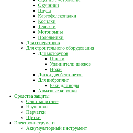
Окучники
Плуги
Картофелекопалки
Косилки
Тележки
Мотопомпы
Полольники
Для генераторов
Для строительного оборудования
Для мотобуров
Шнеки
Удлинители шнеков
Ножи
Диски для бензорезов
Для виброплит
Баки для воды
Алмазные коронки
Средства защиты
Очки защитные
Наушники
Перчатки
Щитки
Электроинструмент
Аккумуляторный инструмент