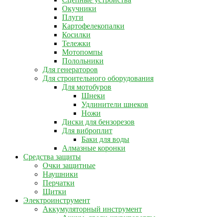
Окучники
Плуги
Картофелекопалки
Косилки
Тележки
Мотопомпы
Полольники
Для генераторов
Для строительного оборудования
Для мотобуров
Шнеки
Удлинители шнеков
Ножи
Диски для бензорезов
Для виброплит
Баки для воды
Алмазные коронки
Средства защиты
Очки защитные
Наушники
Перчатки
Щитки
Электроинструмент
Аккумуляторный инструмент