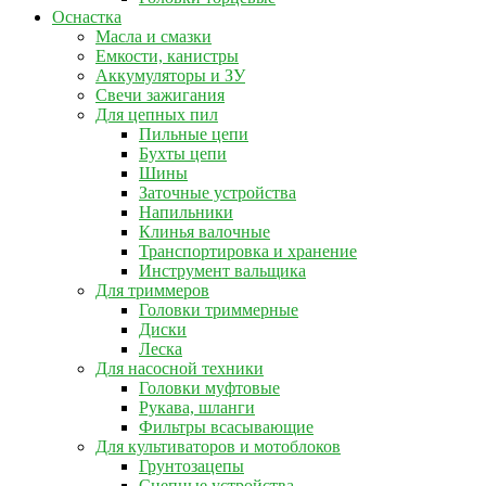
Оснастка
Масла и смазки
Емкости, канистры
Аккумуляторы и ЗУ
Свечи зажигания
Для цепных пил
Пильные цепи
Бухты цепи
Шины
Заточные устройства
Напильники
Клинья валочные
Транспортировка и хранение
Инструмент вальщика
Для триммеров
Головки триммерные
Диски
Леска
Для насосной техники
Головки муфтовые
Рукава, шланги
Фильтры всасывающие
Для культиваторов и мотоблоков
Грунтозацепы
Сцепные устройства