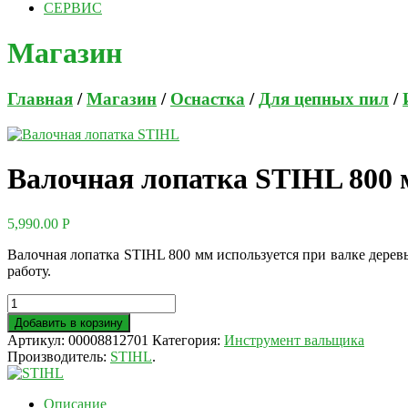
СЕРВИС
Магазин
Главная
/
Магазин
/
Оснастка
/
Для цепных пил
/
Валочная лопатка STIHL 800
5,990.00
Р
Валочная лопатка STIHL 800 мм используется при валке дерев
работу.
Добавить в корзину
Артикул:
00008812701
Категория:
Инструмент вальщика
Производитель:
STIHL
.
Описание