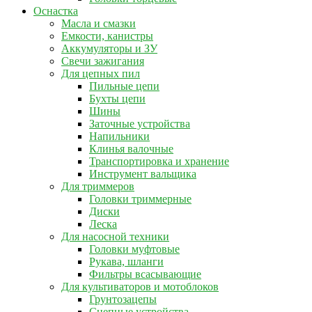
Оснастка
Масла и смазки
Емкости, канистры
Аккумуляторы и ЗУ
Свечи зажигания
Для цепных пил
Пильные цепи
Бухты цепи
Шины
Заточные устройства
Напильники
Клинья валочные
Транспортировка и хранение
Инструмент вальщика
Для триммеров
Головки триммерные
Диски
Леска
Для насосной техники
Головки муфтовые
Рукава, шланги
Фильтры всасывающие
Для культиваторов и мотоблоков
Грунтозацепы
Сцепные устройства