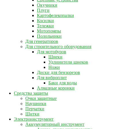
Окучники
Плуги
Картофелекопалки
Косилки
Тележки
Мотопомпы
Полольники
Для генераторов
Для строительного оборудования
Для мотобуров
Шнеки
Удлинители шнеков
Ножи
Диски для бензорезов
Для виброплит
Баки для воды
Алмазные коронки
Средства защиты
Очки защитные
Наушники
Перчатки
Щитки
Электроинструмент
Аккумуляторный инструмент