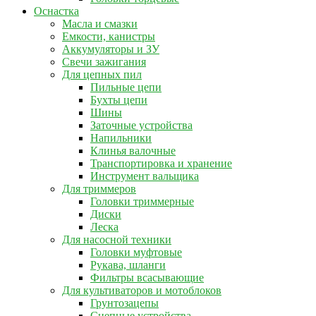
Оснастка
Масла и смазки
Емкости, канистры
Аккумуляторы и ЗУ
Свечи зажигания
Для цепных пил
Пильные цепи
Бухты цепи
Шины
Заточные устройства
Напильники
Клинья валочные
Транспортировка и хранение
Инструмент вальщика
Для триммеров
Головки триммерные
Диски
Леска
Для насосной техники
Головки муфтовые
Рукава, шланги
Фильтры всасывающие
Для культиваторов и мотоблоков
Грунтозацепы
Сцепные устройства