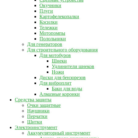
Окучники
Плуги
Картофелекопалки
Косилки
Тележки
Мотопомпы
Полольники
Для генераторов
Для строительного оборудования
Для мотобуров
Шнеки
Удлинители шнеков
Ножи
Диски для бензорезов
Для виброплит
Баки для воды
Алмазные коронки
Средства защиты
Очки защитные
Наушники
Перчатки
Щитки
Электроинструмент
Аккумуляторный инструмент