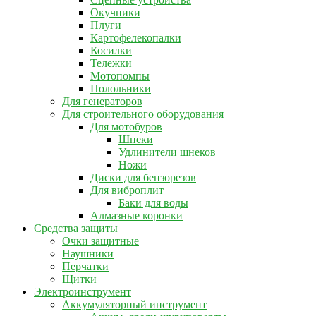
Окучники
Плуги
Картофелекопалки
Косилки
Тележки
Мотопомпы
Полольники
Для генераторов
Для строительного оборудования
Для мотобуров
Шнеки
Удлинители шнеков
Ножи
Диски для бензорезов
Для виброплит
Баки для воды
Алмазные коронки
Средства защиты
Очки защитные
Наушники
Перчатки
Щитки
Электроинструмент
Аккумуляторный инструмент