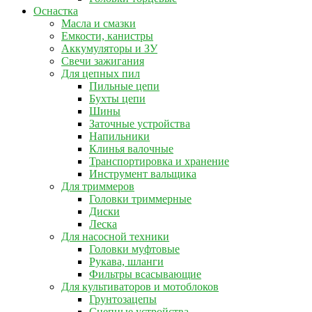
Оснастка
Масла и смазки
Емкости, канистры
Аккумуляторы и ЗУ
Свечи зажигания
Для цепных пил
Пильные цепи
Бухты цепи
Шины
Заточные устройства
Напильники
Клинья валочные
Транспортировка и хранение
Инструмент вальщика
Для триммеров
Головки триммерные
Диски
Леска
Для насосной техники
Головки муфтовые
Рукава, шланги
Фильтры всасывающие
Для культиваторов и мотоблоков
Грунтозацепы
Сцепные устройства