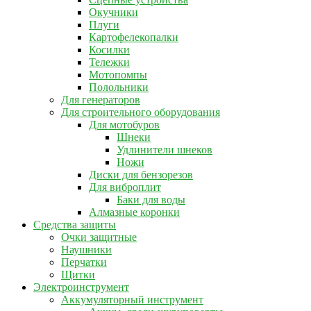
Окучники
Плуги
Картофелекопалки
Косилки
Тележки
Мотопомпы
Полольники
Для генераторов
Для строительного оборудования
Для мотобуров
Шнеки
Удлинители шнеков
Ножи
Диски для бензорезов
Для виброплит
Баки для воды
Алмазные коронки
Средства защиты
Очки защитные
Наушники
Перчатки
Щитки
Электроинструмент
Аккумуляторный инструмент