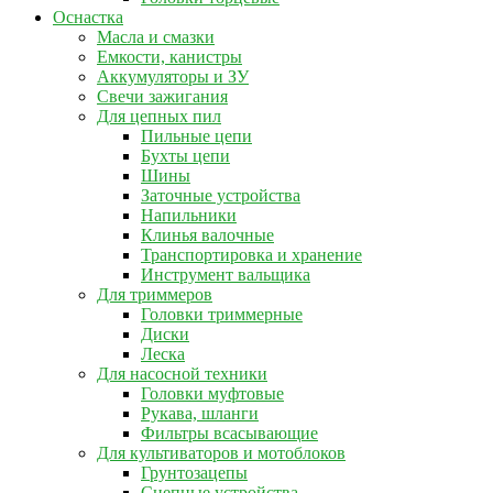
Оснастка
Масла и смазки
Емкости, канистры
Аккумуляторы и ЗУ
Свечи зажигания
Для цепных пил
Пильные цепи
Бухты цепи
Шины
Заточные устройства
Напильники
Клинья валочные
Транспортировка и хранение
Инструмент вальщика
Для триммеров
Головки триммерные
Диски
Леска
Для насосной техники
Головки муфтовые
Рукава, шланги
Фильтры всасывающие
Для культиваторов и мотоблоков
Грунтозацепы
Сцепные устройства