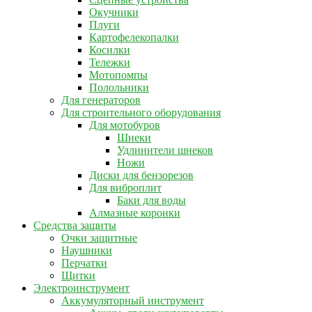
Окучники
Плуги
Картофелекопалки
Косилки
Тележки
Мотопомпы
Полольники
Для генераторов
Для строительного оборудования
Для мотобуров
Шнеки
Удлинители шнеков
Ножи
Диски для бензорезов
Для виброплит
Баки для воды
Алмазные коронки
Средства защиты
Очки защитные
Наушники
Перчатки
Щитки
Электроинструмент
Аккумуляторный инструмент