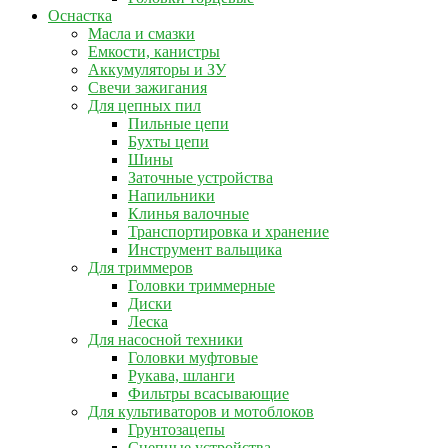
Оснастка
Масла и смазки
Емкости, канистры
Аккумуляторы и ЗУ
Свечи зажигания
Для цепных пил
Пильные цепи
Бухты цепи
Шины
Заточные устройства
Напильники
Клинья валочные
Транспортировка и хранение
Инструмент вальщика
Для триммеров
Головки триммерные
Диски
Леска
Для насосной техники
Головки муфтовые
Рукава, шланги
Фильтры всасывающие
Для культиваторов и мотоблоков
Грунтозацепы
Сцепные устройства