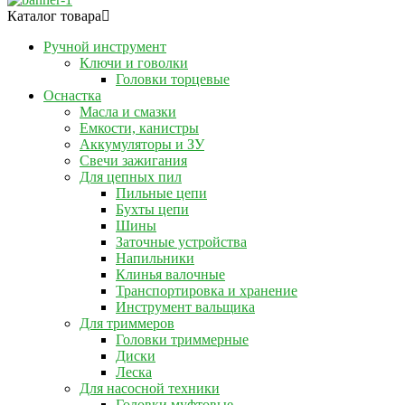
Каталог товара
Ручной инструмент
Ключи и говолки
Головки торцевые
Оснастка
Масла и смазки
Емкости, канистры
Аккумуляторы и ЗУ
Свечи зажигания
Для цепных пил
Пильные цепи
Бухты цепи
Шины
Заточные устройства
Напильники
Клинья валочные
Транспортировка и хранение
Инструмент вальщика
Для триммеров
Головки триммерные
Диски
Леска
Для насосной техники
Головки муфтовые