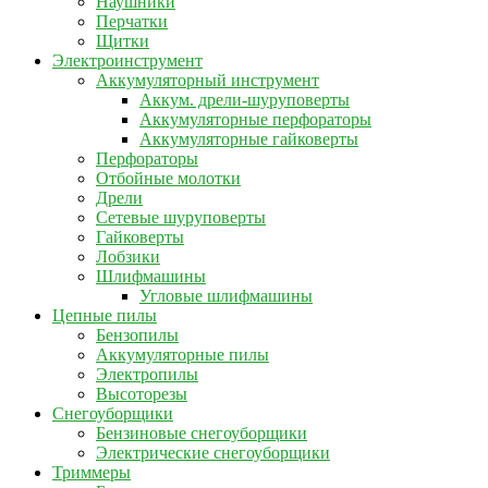
Наушники
Перчатки
Щитки
Электроинструмент
Аккумуляторный инструмент
Аккум. дрели-шуруповерты
Аккумуляторные перфораторы
Аккумуляторные гайковерты
Перфораторы
Отбойные молотки
Дрели
Сетевые шуруповерты
Гайковерты
Лобзики
Шлифмашины
Угловые шлифмашины
Цепные пилы
Бензопилы
Аккумуляторные пилы
Электропилы
Высоторезы
Снегоуборщики
Бензиновые снегоуборщики
Электрические снегоуборщики
Триммеры