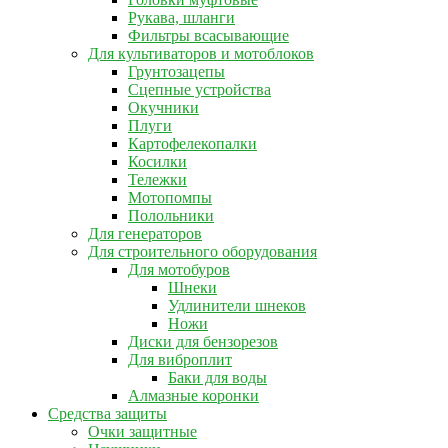
Рукава, шланги
Фильтры всасывающие
Для культиваторов и мотоблоков
Грунтозацепы
Сцепные устройства
Окучники
Плуги
Картофелекопалки
Косилки
Тележки
Мотопомпы
Полольники
Для генераторов
Для строительного оборудования
Для мотобуров
Шнеки
Удлинители шнеков
Ножи
Диски для бензорезов
Для виброплит
Баки для воды
Алмазные коронки
Средства защиты
Очки защитные