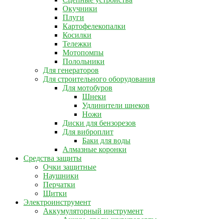
Окучники
Плуги
Картофелекопалки
Косилки
Тележки
Мотопомпы
Полольники
Для генераторов
Для строительного оборудования
Для мотобуров
Шнеки
Удлинители шнеков
Ножи
Диски для бензорезов
Для виброплит
Баки для воды
Алмазные коронки
Средства защиты
Очки защитные
Наушники
Перчатки
Щитки
Электроинструмент
Аккумуляторный инструмент