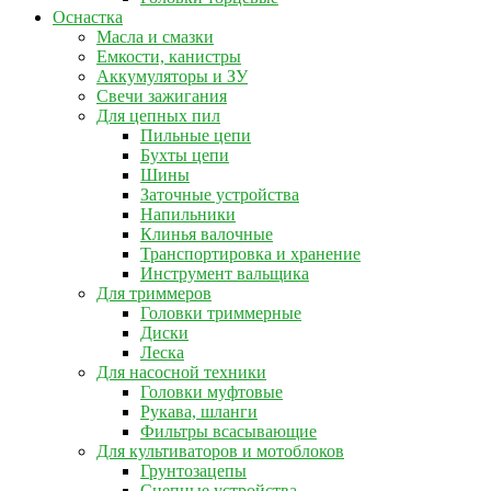
Оснастка
Масла и смазки
Емкости, канистры
Аккумуляторы и ЗУ
Свечи зажигания
Для цепных пил
Пильные цепи
Бухты цепи
Шины
Заточные устройства
Напильники
Клинья валочные
Транспортировка и хранение
Инструмент вальщика
Для триммеров
Головки триммерные
Диски
Леска
Для насосной техники
Головки муфтовые
Рукава, шланги
Фильтры всасывающие
Для культиваторов и мотоблоков
Грунтозацепы
Сцепные устройства