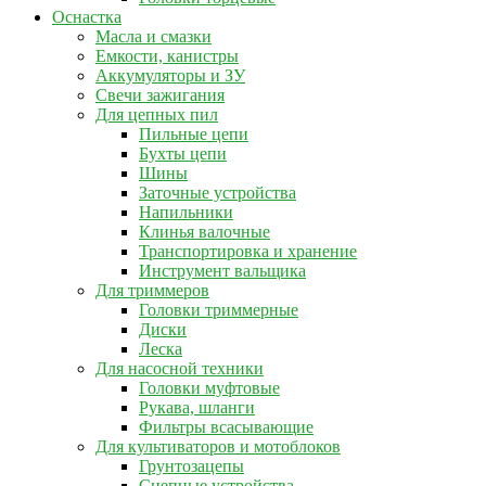
Оснастка
Масла и смазки
Емкости, канистры
Аккумуляторы и ЗУ
Свечи зажигания
Для цепных пил
Пильные цепи
Бухты цепи
Шины
Заточные устройства
Напильники
Клинья валочные
Транспортировка и хранение
Инструмент вальщика
Для триммеров
Головки триммерные
Диски
Леска
Для насосной техники
Головки муфтовые
Рукава, шланги
Фильтры всасывающие
Для культиваторов и мотоблоков
Грунтозацепы
Сцепные устройства