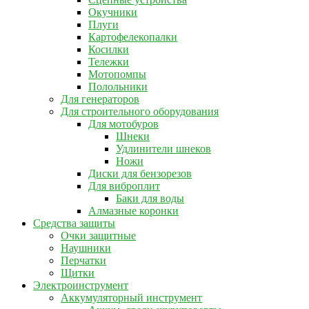
Окучники
Плуги
Картофелекопалки
Косилки
Тележки
Мотопомпы
Полольники
Для генераторов
Для строительного оборудования
Для мотобуров
Шнеки
Удлинители шнеков
Ножи
Диски для бензорезов
Для виброплит
Баки для воды
Алмазные коронки
Средства защиты
Очки защитные
Наушники
Перчатки
Щитки
Электроинструмент
Аккумуляторный инструмент