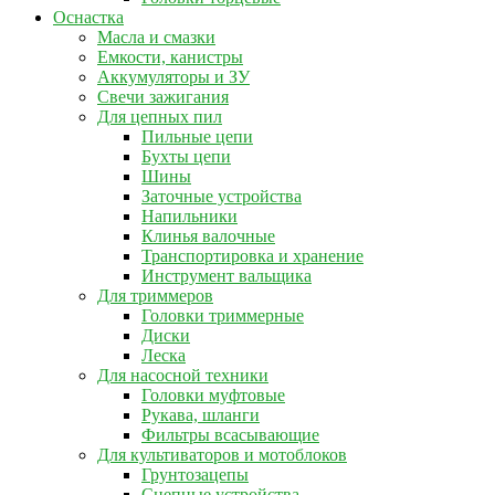
Оснастка
Масла и смазки
Емкости, канистры
Аккумуляторы и ЗУ
Свечи зажигания
Для цепных пил
Пильные цепи
Бухты цепи
Шины
Заточные устройства
Напильники
Клинья валочные
Транспортировка и хранение
Инструмент вальщика
Для триммеров
Головки триммерные
Диски
Леска
Для насосной техники
Головки муфтовые
Рукава, шланги
Фильтры всасывающие
Для культиваторов и мотоблоков
Грунтозацепы
Сцепные устройства