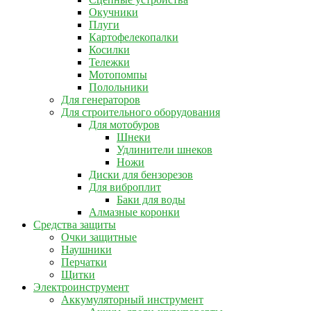
Окучники
Плуги
Картофелекопалки
Косилки
Тележки
Мотопомпы
Полольники
Для генераторов
Для строительного оборудования
Для мотобуров
Шнеки
Удлинители шнеков
Ножи
Диски для бензорезов
Для виброплит
Баки для воды
Алмазные коронки
Средства защиты
Очки защитные
Наушники
Перчатки
Щитки
Электроинструмент
Аккумуляторный инструмент