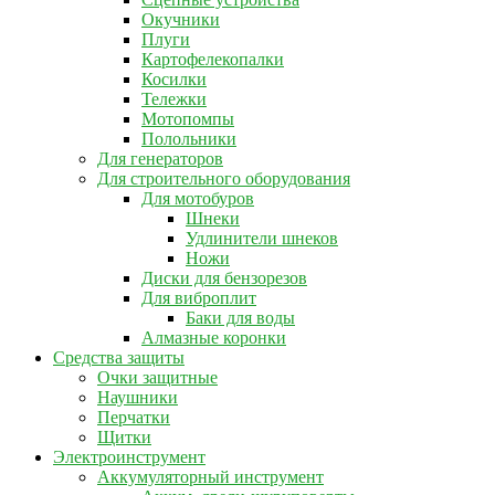
Окучники
Плуги
Картофелекопалки
Косилки
Тележки
Мотопомпы
Полольники
Для генераторов
Для строительного оборудования
Для мотобуров
Шнеки
Удлинители шнеков
Ножи
Диски для бензорезов
Для виброплит
Баки для воды
Алмазные коронки
Средства защиты
Очки защитные
Наушники
Перчатки
Щитки
Электроинструмент
Аккумуляторный инструмент