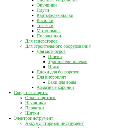
Окучники
Плуги
Картофелекопалки
Косилки
Тележки
Мотопомпы
Полольники
Для генераторов
Для строительного оборудования
Для мотобуров
Шнеки
Удлинители шнеков
Ножи
Диски для бензорезов
Для виброплит
Баки для воды
Алмазные коронки
Средства защиты
Очки защитные
Наушники
Перчатки
Щитки
Электроинструмент
Аккумуляторный инструмент