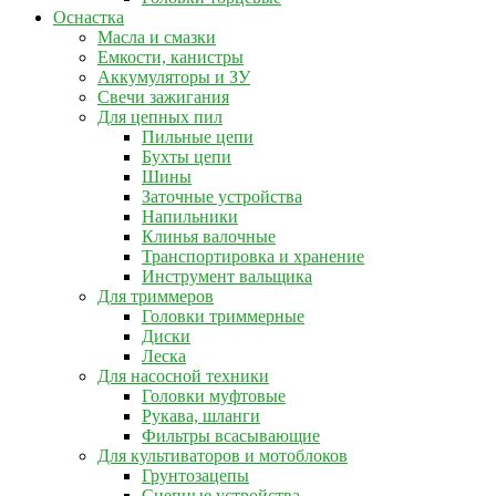
Оснастка
Масла и смазки
Емкости, канистры
Аккумуляторы и ЗУ
Свечи зажигания
Для цепных пил
Пильные цепи
Бухты цепи
Шины
Заточные устройства
Напильники
Клинья валочные
Транспортировка и хранение
Инструмент вальщика
Для триммеров
Головки триммерные
Диски
Леска
Для насосной техники
Головки муфтовые
Рукава, шланги
Фильтры всасывающие
Для культиваторов и мотоблоков
Грунтозацепы
Сцепные устройства