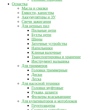
Оснастка
Масла и смазки
Емкости, канистры
Аккумуляторы и ЗУ
Свечи зажигания
Для цепных пил
Пильные цепи
Бухты цепи
Шины
Заточные устройства
Напильники
Клинья валочные
Транспортировка и хранение
Инструмент вальщика
Для триммеров
Головки триммерные
Диски
Леска
Для насосной техники
Головки муфтовые
Рукава, шланги
Фильтры всасывающие
Для культиваторов и мотоблоков
Грунтозацепы
Сцепные устройства