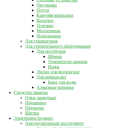
Окучники
Плуги
Картофелекопалки
Косилки
Тележки
Мотопомпы
Полольники
Для генераторов
Для строительного оборудования
Для мотобуров
Шнеки
Удлинители шнеков
Ножи
Диски для бензорезов
Для виброплит
Баки для воды
Алмазные коронки
Средства защиты
Очки защитные
Наушники
Перчатки
Щитки
Электроинструмент
Аккумуляторный инструмент