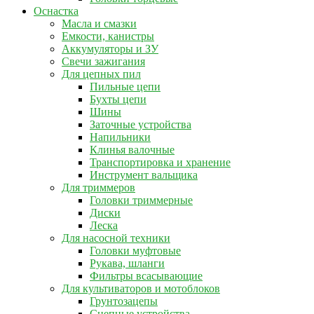
Оснастка
Масла и смазки
Емкости, канистры
Аккумуляторы и ЗУ
Свечи зажигания
Для цепных пил
Пильные цепи
Бухты цепи
Шины
Заточные устройства
Напильники
Клинья валочные
Транспортировка и хранение
Инструмент вальщика
Для триммеров
Головки триммерные
Диски
Леска
Для насосной техники
Головки муфтовые
Рукава, шланги
Фильтры всасывающие
Для культиваторов и мотоблоков
Грунтозацепы
Сцепные устройства