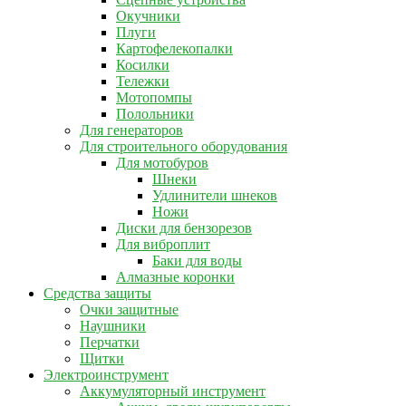
Окучники
Плуги
Картофелекопалки
Косилки
Тележки
Мотопомпы
Полольники
Для генераторов
Для строительного оборудования
Для мотобуров
Шнеки
Удлинители шнеков
Ножи
Диски для бензорезов
Для виброплит
Баки для воды
Алмазные коронки
Средства защиты
Очки защитные
Наушники
Перчатки
Щитки
Электроинструмент
Аккумуляторный инструмент