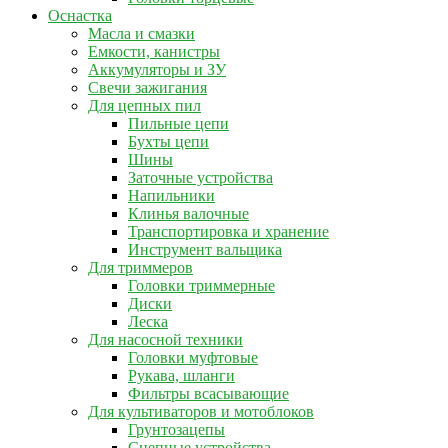
Оснастка
Масла и смазки
Емкости, канистры
Аккумуляторы и ЗУ
Свечи зажигания
Для цепных пил
Пильные цепи
Бухты цепи
Шины
Заточные устройства
Напильники
Клинья валочные
Транспортировка и хранение
Инструмент вальщика
Для триммеров
Головки триммерные
Диски
Леска
Для насосной техники
Головки муфтовые
Рукава, шланги
Фильтры всасывающие
Для культиваторов и мотоблоков
Грунтозацепы
Сцепные устройства