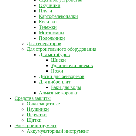
Окучники
Плуги
Картофелекопалки
Косилки
Тележки
Мотопомпы
Полольники
Для генераторов
Для строительного оборудования
Для мотобуров
Шнеки
Удлинители шнеков
Ножи
Диски для бензорезов
Для виброплит
Баки для воды
Алмазные коронки
Средства защиты
Очки защитные
Наушники
Перчатки
Щитки
Электроинструмент
Аккумуляторный инструмент