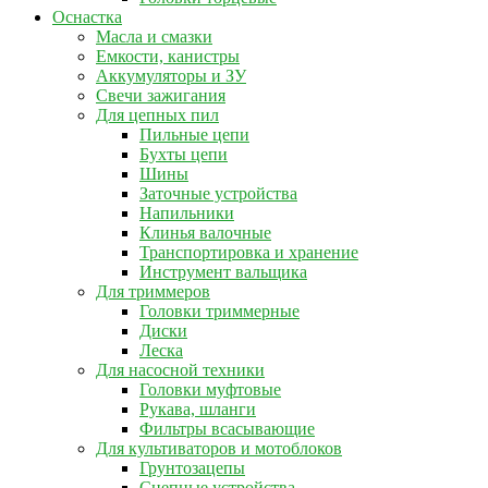
Оснастка
Масла и смазки
Емкости, канистры
Аккумуляторы и ЗУ
Свечи зажигания
Для цепных пил
Пильные цепи
Бухты цепи
Шины
Заточные устройства
Напильники
Клинья валочные
Транспортировка и хранение
Инструмент вальщика
Для триммеров
Головки триммерные
Диски
Леска
Для насосной техники
Головки муфтовые
Рукава, шланги
Фильтры всасывающие
Для культиваторов и мотоблоков
Грунтозацепы
Сцепные устройства