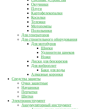
Окучники
Плуги
Картофелекопалки
Косилки
Тележки
Мотопомпы
Полольники
Для генераторов
Для строительного оборудования
Для мотобуров
Шнеки
Удлинители шнеков
Ножи
Диски для бензорезов
Для виброплит
Баки для воды
Алмазные коронки
Средства защиты
Очки защитные
Наушники
Перчатки
Щитки
Электроинструмент
Аккумуляторный инструмент