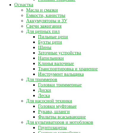
Оснастка
Масла и смазки
Емкости, канистры
Аккумуляторы и ЗУ
Свечи зажигания
Для цепных пил
Пильные цепи
Бухты цепи
Шины
Заточные устройства
Напильники
Клинья валочные
Транспортировка и хранение
Инструмент вальщика
Для триммеров
Головки триммерные
Диски
Леска
Для насосной техники
Головки муфтовые
Рукава, шланги
Фильтры всасывающие
Для культиваторов и мотоблоков
Грунтозацепы
Сцепные устройства