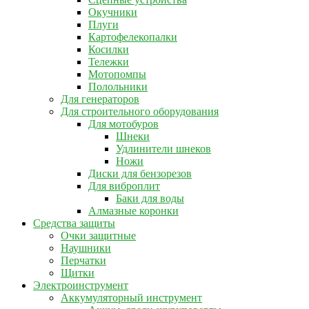
Окучники
Плуги
Картофелекопалки
Косилки
Тележки
Мотопомпы
Полольники
Для генераторов
Для строительного оборудования
Для мотобуров
Шнеки
Удлинители шнеков
Ножи
Диски для бензорезов
Для виброплит
Баки для воды
Алмазные коронки
Средства защиты
Очки защитные
Наушники
Перчатки
Щитки
Электроинструмент
Аккумуляторный инструмент