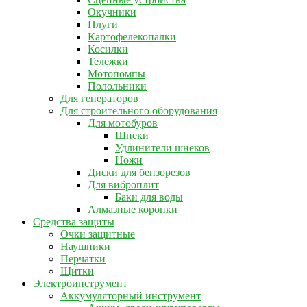
Окучники
Плуги
Картофелекопалки
Косилки
Тележки
Мотопомпы
Полольники
Для генераторов
Для строительного оборудования
Для мотобуров
Шнеки
Удлинители шнеков
Ножи
Диски для бензорезов
Для виброплит
Баки для воды
Алмазные коронки
Средства защиты
Очки защитные
Наушники
Перчатки
Щитки
Электроинструмент
Аккумуляторный инструмент