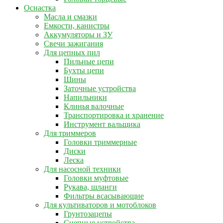
Оснастка
Масла и смазки
Емкости, канистры
Аккумуляторы и ЗУ
Свечи зажигания
Для цепных пил
Пильные цепи
Бухты цепи
Шины
Заточные устройства
Напильники
Клинья валочные
Транспортировка и хранение
Инструмент вальщика
Для триммеров
Головки триммерные
Диски
Леска
Для насосной техники
Головки муфтовые
Рукава, шланги
Фильтры всасывающие
Для культиваторов и мотоблоков
Грунтозацепы
Сцепные устройства