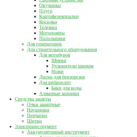
Окучники
Плуги
Картофелекопалки
Косилки
Тележки
Мотопомпы
Полольники
Для генераторов
Для строительного оборудования
Для мотобуров
Шнеки
Удлинители шнеков
Ножи
Диски для бензорезов
Для виброплит
Баки для воды
Алмазные коронки
Средства защиты
Очки защитные
Наушники
Перчатки
Щитки
Электроинструмент
Аккумуляторный инструмент