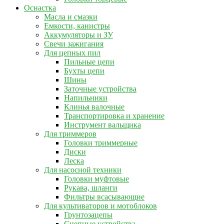
Оснастка
Масла и смазки
Емкости, канистры
Аккумуляторы и ЗУ
Свечи зажигания
Для цепных пил
Пильные цепи
Бухты цепи
Шины
Заточные устройства
Напильники
Клинья валочные
Транспортировка и хранение
Инструмент вальщика
Для триммеров
Головки триммерные
Диски
Леска
Для насосной техники
Головки муфтовые
Рукава, шланги
Фильтры всасывающие
Для культиваторов и мотоблоков
Грунтозацепы
Сцепные устройства