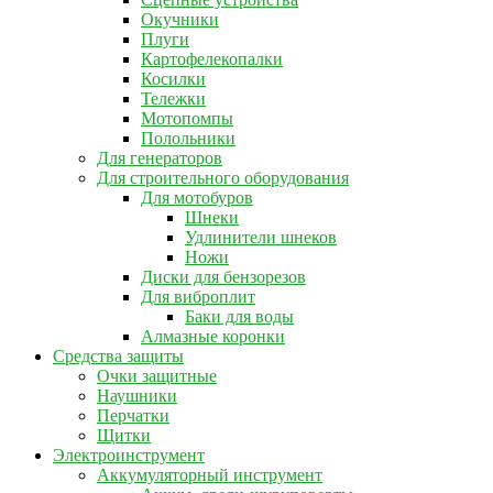
Окучники
Плуги
Картофелекопалки
Косилки
Тележки
Мотопомпы
Полольники
Для генераторов
Для строительного оборудования
Для мотобуров
Шнеки
Удлинители шнеков
Ножи
Диски для бензорезов
Для виброплит
Баки для воды
Алмазные коронки
Средства защиты
Очки защитные
Наушники
Перчатки
Щитки
Электроинструмент
Аккумуляторный инструмент