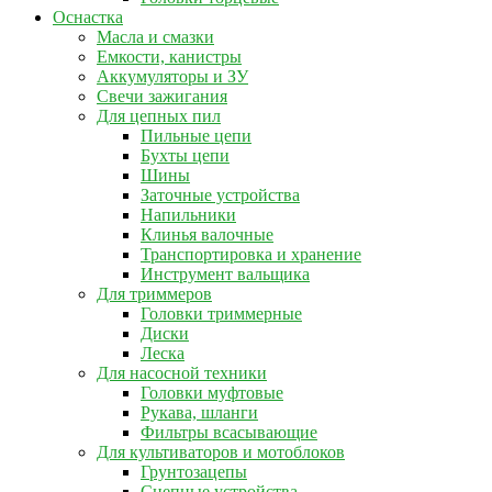
Оснастка
Масла и смазки
Емкости, канистры
Аккумуляторы и ЗУ
Свечи зажигания
Для цепных пил
Пильные цепи
Бухты цепи
Шины
Заточные устройства
Напильники
Клинья валочные
Транспортировка и хранение
Инструмент вальщика
Для триммеров
Головки триммерные
Диски
Леска
Для насосной техники
Головки муфтовые
Рукава, шланги
Фильтры всасывающие
Для культиваторов и мотоблоков
Грунтозацепы
Сцепные устройства