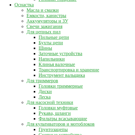
Оснастка
Масла и смазки
Емкости, канистры
Аккумуляторы и ЗУ
Свечи зажигания
Для цепных пил
Пильные цепи
Бухты цепи
Шины
Заточные устройства
Напильники
Клинья валочные
Транспортировка и хранение
Инструмент вальщика
Для триммеров
Головки триммерные
Диски
Леска
Для насосной техники
Головки муфтовые
Рукава, шланги
Фильтры всасывающие
Для культиваторов и мотоблоков
Грунтозацепы
Сцепные устройства