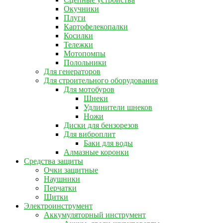
Окучники
Плуги
Картофелекопалки
Косилки
Тележки
Мотопомпы
Полольники
Для генераторов
Для строительного оборудования
Для мотобуров
Шнеки
Удлинители шнеков
Ножи
Диски для бензорезов
Для виброплит
Баки для воды
Алмазные коронки
Средства защиты
Очки защитные
Наушники
Перчатки
Щитки
Электроинструмент
Аккумуляторный инструмент