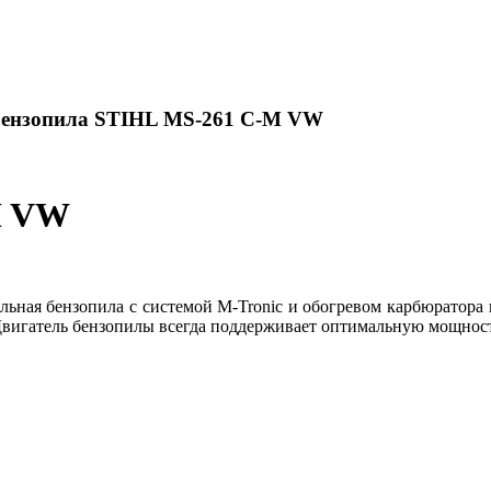
Бензопила STIHL MS-261 C-M VW
M VW
льная бензопила с системой M-Tronic и обогревом карбюратора 
Двигатель бензопилы всегда поддерживает оптимальную мощност