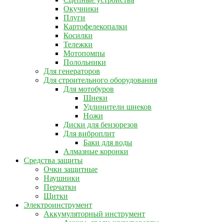
Окучники
Плуги
Картофелекопалки
Косилки
Тележки
Мотопомпы
Полольники
Для генераторов
Для строительного оборудования
Для мотобуров
Шнеки
Удлинители шнеков
Ножи
Диски для бензорезов
Для виброплит
Баки для воды
Алмазные коронки
Средства защиты
Очки защитные
Наушники
Перчатки
Щитки
Электроинструмент
Аккумуляторный инструмент