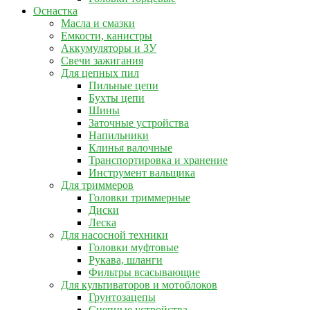
Оснастка
Масла и смазки
Емкости, канистры
Аккумуляторы и ЗУ
Свечи зажигания
Для цепных пил
Пильные цепи
Бухты цепи
Шины
Заточные устройства
Напильники
Клинья валочные
Транспортировка и хранение
Инструмент вальщика
Для триммеров
Головки триммерные
Диски
Леска
Для насосной техники
Головки муфтовые
Рукава, шланги
Фильтры всасывающие
Для культиваторов и мотоблоков
Грунтозацепы
Сцепные устройства