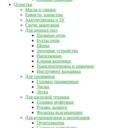
Оснастка
Масла и смазки
Емкости, канистры
Аккумуляторы и ЗУ
Свечи зажигания
Для цепных пил
Пильные цепи
Бухты цепи
Шины
Заточные устройства
Напильники
Клинья валочные
Транспортировка и хранение
Инструмент вальщика
Для триммеров
Головки триммерные
Диски
Леска
Для насосной техники
Головки муфтовые
Рукава, шланги
Фильтры всасывающие
Для культиваторов и мотоблоков
Грунтозацепы
Сцепные устройства