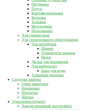
Окучники
Плуги
Картофелекопалки
Косилки
Тележки
Мотопомпы
Полольники
Для генераторов
Для строительного оборудования
Для мотобуров
Шнеки
Удлинители шнеков
Ножи
Диски для бензорезов
Для виброплит
Баки для воды
Алмазные коронки
Средства защиты
Очки защитные
Наушники
Перчатки
Щитки
Электроинструмент
Аккумуляторный инструмент