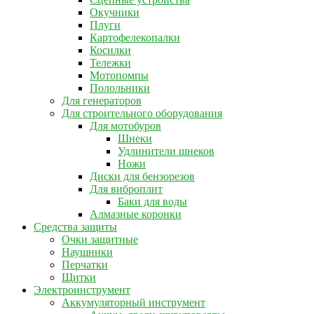
Окучники
Плуги
Картофелекопалки
Косилки
Тележки
Мотопомпы
Полольники
Для генераторов
Для строительного оборудования
Для мотобуров
Шнеки
Удлинители шнеков
Ножи
Диски для бензорезов
Для виброплит
Баки для воды
Алмазные коронки
Средства защиты
Очки защитные
Наушники
Перчатки
Щитки
Электроинструмент
Аккумуляторный инструмент