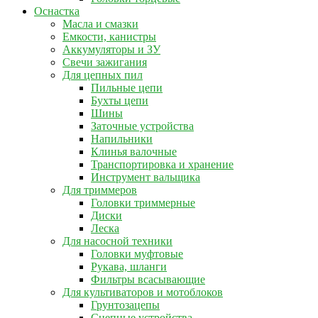
Оснастка
Масла и смазки
Емкости, канистры
Аккумуляторы и ЗУ
Свечи зажигания
Для цепных пил
Пильные цепи
Бухты цепи
Шины
Заточные устройства
Напильники
Клинья валочные
Транспортировка и хранение
Инструмент вальщика
Для триммеров
Головки триммерные
Диски
Леска
Для насосной техники
Головки муфтовые
Рукава, шланги
Фильтры всасывающие
Для культиваторов и мотоблоков
Грунтозацепы
Сцепные устройства