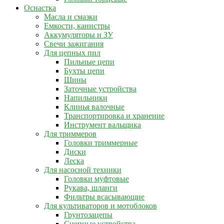
Оснастка
Масла и смазки
Емкости, канистры
Аккумуляторы и ЗУ
Свечи зажигания
Для цепных пил
Пильные цепи
Бухты цепи
Шины
Заточные устройства
Напильники
Клинья валочные
Транспортировка и хранение
Инструмент вальщика
Для триммеров
Головки триммерные
Диски
Леска
Для насосной техники
Головки муфтовые
Рукава, шланги
Фильтры всасывающие
Для культиваторов и мотоблоков
Грунтозацепы
Сцепные устройства