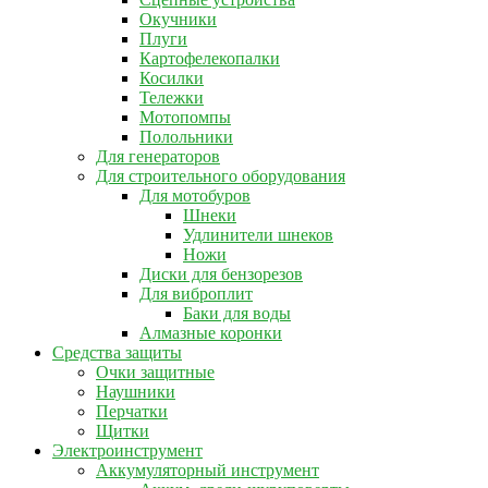
Окучники
Плуги
Картофелекопалки
Косилки
Тележки
Мотопомпы
Полольники
Для генераторов
Для строительного оборудования
Для мотобуров
Шнеки
Удлинители шнеков
Ножи
Диски для бензорезов
Для виброплит
Баки для воды
Алмазные коронки
Средства защиты
Очки защитные
Наушники
Перчатки
Щитки
Электроинструмент
Аккумуляторный инструмент