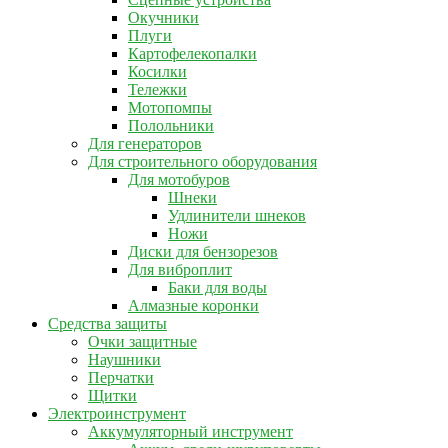
Окучники
Плуги
Картофелекопалки
Косилки
Тележки
Мотопомпы
Полольники
Для генераторов
Для строительного оборудования
Для мотобуров
Шнеки
Удлинители шнеков
Ножи
Диски для бензорезов
Для виброплит
Баки для воды
Алмазные коронки
Средства защиты
Очки защитные
Наушники
Перчатки
Щитки
Электроинструмент
Аккумуляторный инструмент