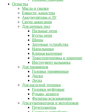
Оснастка
Масла и смазки
Емкости, канистры
Аккумуляторы и ЗУ
Свечи зажигания
Для цепных пил
Пильные цепи
Бухты цепи
Шины
Заточные устройства
Напильники
Клинья валочные
Транспортировка и хранение
Инструмент вальщика
Для триммеров
Головки триммерные
Диски
Леска
Для насосной техники
Головки муфтовые
Рукава, шланги
Фильтры всасывающие
Для культиваторов и мотоблоков
Грунтозацепы
Сцепные устройства